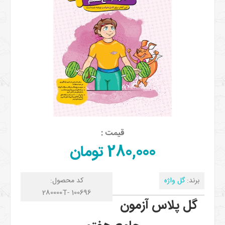
قیمت :
280,000 تومان
برند:
گل واژه
کد محصول:
280000T- 100696
گل پلاس آزمون