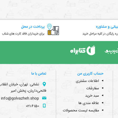
بانی و مشاوره
پرداخت در محل
ه رایگان در کلیه مراحل خرید
برای خریداران فاقد کارت های شتاب
حساب کاربری من
تماس با ما
اطلاعات مشتری
نشانی: تهران، خیابان انقل
سفارشات
فاتحی‌داریان،‌ پخش امیر
سبد خرید
info@golvazheh.shop
علاقه مندی ها
021-6150
مقایسه لیست محصولات