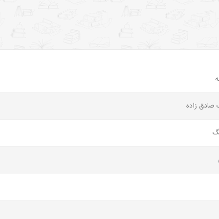
ه
 صادق زاده
نگ